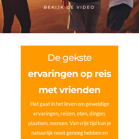
BEKIJK DE VIDEO
De gekste
ervaringen op reis
met vrienden
Het gaat in het leven om geweldige
ervaringen, reizen, eten, dingen,
plaatsen, mensen. Van
vrije tijd
kun je
natuurlijk nooit genoeg hebben en