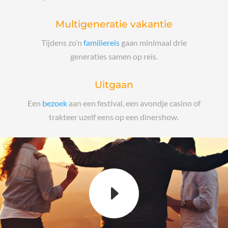
Multigeneratie vakantie
Tijdens zo’n
familiereis
gaan minimaal drie
generaties samen op reis
.
Uitgaan
Een
bezoek
aan een festival, een avondje casino of
trakteer uzelf eens op een dinershow.
E