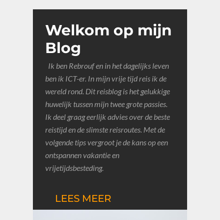
Welkom op mijn
Blog
Ik ben Rebrouf en in het dagelijks leven
ben ik ICT-er. In mijn vrije tijd reis ik de
wereld rond. Dit reisblog is het gelukkige
huwelijk tussen mijn twee grote passies
.
Ik deel graag
eerlijk advies over de beste
reistijd en de slimste reisroutes.
Met de
volgende tips vergroot je de kans op een
ontspannen vakantie en
vrijetijdsbesteding.
LEES MEER