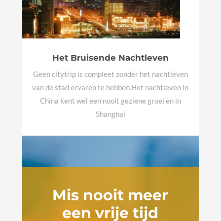
Het Bruisende Nachtleven
Geen citytrip is compleet zonder het nachtleven
van de stad ervaren te hebben.Het nachtleven in
China kent wel een nooit geziene groei en in
Shanghai
Mis nooit meer
een vrije tijd