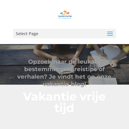
Select Page
Opzoek naar de leukste
bestemmingen, reistips of
verhalen? Je vindt het op onze
vakantie blog!
Vakantie vrije
tijd