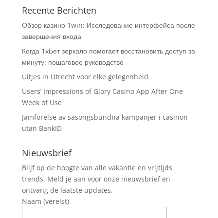
Recente Berichten
Обзор казино 1win: Исследование интерфейса после
завершения входа
Когда 1хБет зеркало помогает восстановить доступ за
минуту: пошаговое руководство
Uitjes in Utrecht voor elke gelegenheid
Users’ Impressions of Glory Casino App After One
Week of Use
Jämförelse av säsongsbundna kampanjer i casinon
utan BankID
Nieuwsbrief
Blijf op de hoogte van alle vakantie en vrijtijds
trends. Meld je aan voor onze nieuwsbrief en
ontvang de laatste updates.
Naam (vereist)