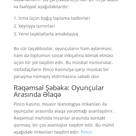
və fəaliyyət aşağıdakılardır:
İcma üçün bağış toplama tədbirləri
Xeyriyyə turnirləri
Yerel təşkilatlarla əməkdaşlıq
Bu cür təşəbbüslər, oyunçuların həm əylənməsi,
həm də toplumun sosial inkişafına kömək etməsi
üçün bir yol təqdim edir. Bu müsbət nümunələr,
istifadəçilərin Pinco Kasino’ya qarşı müsbət bir
yanaşma nümayiş etdirməsinə səbəb olur.
Rəqəmsal Şəbəkə: Oyunçular
Arasında Əlaqə
Pinco Kasino, müasir texnologiya imkanları ilə
oyunçular arasında əlaqə yaratmağı asanlaşdırır.
Rəqəmsal mühitdə insanlar arasında kontakt
qurmaq, bir çox avantajlar təqdim edir. Bu mühit
aşağıdakı imkanları təqdim edir:
Pinco