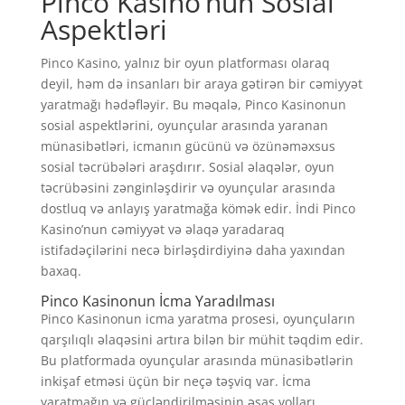
Pinco Kasino’nun Sosial
Aspektləri
Pinco Kasino, yalnız bir oyun platforması olaraq
deyil, həm də insanları bir araya gətirən bir cəmiyyət
yaratmağı hədəfləyir. Bu məqalə, Pinco Kasinonun
sosial aspektlərini, oyunçular arasında yaranan
münasibətləri, icmanın gücünü və özünəməxsus
sosial təcrübələri araşdırır. Sosial əlaqələr, oyun
təcrübəsini zənginləşdirir və oyunçular arasında
dostluq və anlayış yaratmağa kömək edir. İndi Pinco
Kasino’nun cəmiyyət və əlaqə yaradaraq
istifadəçilərini necə birləşdirdiyinə daha yaxından
baxaq.
Pinco Kasinonun İcma Yaradılması
Pinco Kasinonun icma yaratma prosesi, oyunçuların
qarşılıqlı əlaqəsini artıra bilən bir mühit təqdim edir.
Bu platformada oyunçular arasında münasibətlərin
inkişaf etməsi üçün bir neçə təşviq var. İcma
yaratmağın və gücləndirilməsinin əsas yolları