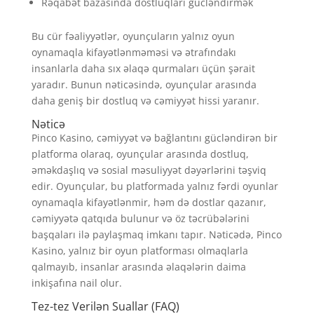
Rəqabət bazasında dostluqları gücləndirmək
Bu cür fəaliyyətlər, oyunçuların yalnız oyun
oynamaqla kifayətlənməməsi və ətrafındakı
insanlarla daha sıx əlaqə qurmaları üçün şərait
yaradır. Bunun nəticəsində, oyunçular arasında
daha geniş bir dostluq və cəmiyyət hissi yaranır.
Nəticə
Pinco Kasino, cəmiyyət və bağlantını gücləndirən bir
platforma olaraq, oyunçular arasında dostluq,
əməkdaşlıq və sosial məsuliyyət dəyərlərini təşviq
edir. Oyunçular, bu platformada yalnız fərdi oyunlar
oynamaqla kifayətlənmir, həm də dostlar qazanır,
cəmiyyətə qatqıda bulunur və öz təcrübələrini
başqaları ilə paylaşmaq imkanı tapır. Nəticədə, Pinco
Kasino, yalnız bir oyun platforması olmaqlarla
qalmayıb, insanlar arasında əlaqələrin daima
inkişafına nail olur.
Tez-tez Verilən Suallar (FAQ)