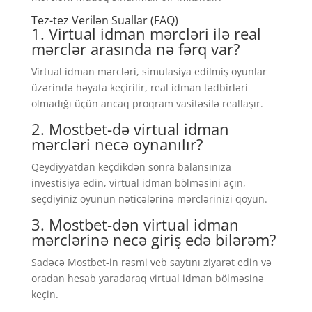
Tez-tez Verilən Suallar (FAQ)
1. Virtual idman mərcləri ilə real
mərclər arasında nə fərq var?
Virtual idman mərcləri, simulasiya edilmiş oyunlar
üzərində həyata keçirilir, real idman tədbirləri
olmadığı üçün ancaq proqram vasitəsilə reallaşır.
2. Mostbet-də virtual idman
mərcləri necə oynanılır?
Qeydiyyatdan keçdikdən sonra balansınıza
investisiya edin, virtual idman bölməsini açın,
seçdiyiniz oyunun nəticələrinə mərclərinizi qoyun.
3. Mostbet-dən virtual idman
mərclərinə necə giriş edə bilərəm?
Sadəcə Mostbet-in rəsmi veb saytını ziyarət edin və
oradan hesab yaradaraq virtual idman bölməsinə
keçin.