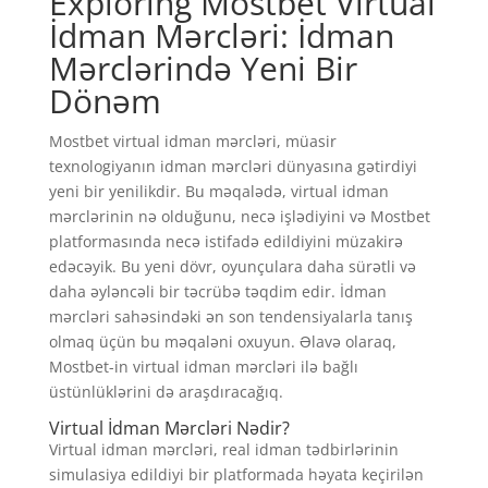
Exploring Mostbet Virtual
İdman Mərcləri: İdman
Mərclərində Yeni Bir
Dönəm
Mostbet virtual idman mərcləri, müasir
texnologiyanın idman mərcləri dünyasına gətirdiyi
yeni bir yenilikdir. Bu məqalədə, virtual idman
mərclərinin nə olduğunu, necə işlədiyini və Mostbet
platformasında necə istifadə edildiyini müzakirə
edəcəyik. Bu yeni dövr, oyunçulara daha sürətli və
daha əyləncəli bir təcrübə təqdim edir. İdman
mərcləri sahəsindəki ən son tendensiyalarla tanış
olmaq üçün bu məqaləni oxuyun. Əlavə olaraq,
Mostbet-in virtual idman mərcləri ilə bağlı
üstünlüklərini də araşdıracağıq.
Virtual İdman Mərcləri Nədir?
Virtual idman mərcləri, real idman tədbirlərinin
simulasiya edildiyi bir platformada həyata keçirilən