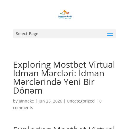
Select Page
Exploring Mostbet Virtual
İdman Mərcləri: İdman
Mərclərində Yeni Bir
Dönəm
by
Janneke
|
Jun 25, 2026
|
Uncategorized
|
0
comments