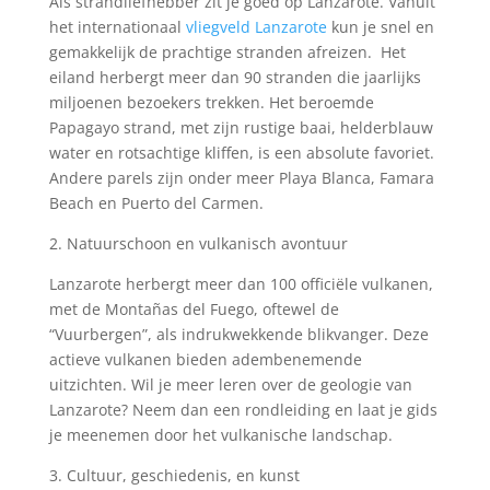
Als strandliefhebber zit je goed op Lanzarote. Vanuit
het internationaal
vliegveld Lanzarote
kun je snel en
gemakkelijk de prachtige stranden afreizen. Het
eiland herbergt meer dan 90 stranden die jaarlijks
miljoenen bezoekers trekken. Het beroemde
Papagayo strand, met zijn rustige baai, helderblauw
water en rotsachtige kliffen, is een absolute favoriet.
Andere parels zijn onder meer Playa Blanca, Famara
Beach en Puerto del Carmen.
2. Natuurschoon en vulkanisch avontuur
Lanzarote herbergt meer dan 100 officiële vulkanen,
met de Montañas del Fuego, oftewel de
“Vuurbergen”, als indrukwekkende blikvanger. Deze
actieve vulkanen bieden adembenemende
uitzichten. Wil je meer leren over de geologie van
Lanzarote? Neem dan een rondleiding en laat je gids
je meenemen door het vulkanische landschap.
3. Cultuur, geschiedenis, en kunst