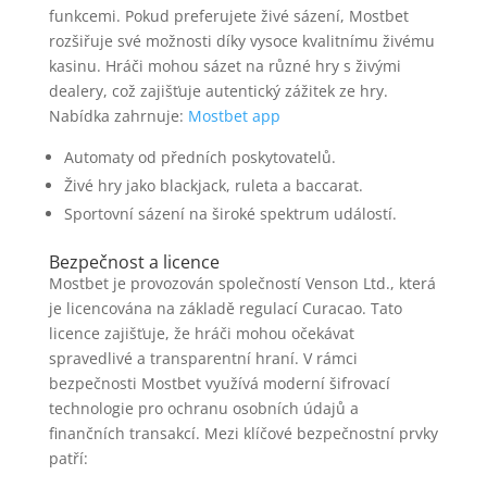
funkcemi. Pokud preferujete živé sázení, Mostbet
rozšiřuje své možnosti díky vysoce kvalitnímu živému
kasinu. Hráči mohou sázet na různé hry s živými
dealery, což zajišťuje autentický zážitek ze hry.
Nabídka zahrnuje:
Mostbet app
Automaty od předních poskytovatelů.
Živé hry jako blackjack, ruleta a baccarat.
Sportovní sázení na široké spektrum událostí.
Bezpečnost a licence
Mostbet je provozován společností Venson Ltd., která
je licencována na základě regulací Curacao. Tato
licence zajišťuje, že hráči mohou očekávat
spravedlivé a transparentní hraní. V rámci
bezpečnosti Mostbet využívá moderní šifrovací
technologie pro ochranu osobních údajů a
finančních transakcí. Mezi klíčové bezpečnostní prvky
patří: