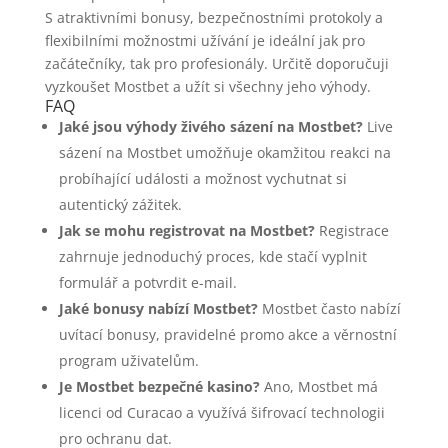
S atraktivními bonusy, bezpečnostními protokoly a
flexibilními možnostmi užívání je ideální jak pro
začátečníky, tak pro profesionály. Určitě doporučuji
vyzkoušet Mostbet a užít si všechny jeho výhody.
FAQ
Jaké jsou výhody živého sázení na Mostbet?
Live
sázení na Mostbet umožňuje okamžitou reakci na
probíhající události a možnost vychutnat si
autentický zážitek.
Jak se mohu registrovat na Mostbet?
Registrace
zahrnuje jednoduchý proces, kde stačí vyplnit
formulář a potvrdit e-mail.
Jaké bonusy nabízí Mostbet?
Mostbet často nabízí
uvítací bonusy, pravidelné promo akce a věrnostní
program uživatelům.
Je Mostbet bezpečné kasino?
Ano, Mostbet má
licenci od Curacao a využívá šifrovací technologii
pro ochranu dat.