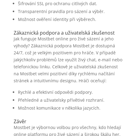
Šifrování SSL pro ochranu citlivých dat.
Transparentní pravidla pro sázení a výběr.
Možnost ověření identity při výběrech.
Zákaznická podpora a uživatelská zkušenost
Jak funguje Mostbet online pro živé sázení a jeho
výhody? Zákaznická podpora Mostbet je dostupná
24/7, což je velkým pozitivem pro hráče. V případě
jakýchkoliv problémů lze využít živý chat, e-mail nebo
telefonickou linku. Celkově je uživatelská zkušenost
na Mostbet velmi pozitivní díky rychlému načítání
stránek a intuitivnímu designu. Hráči oceňují:
Rychlé a efektivní odpovědi podpory.
Přehledné a uživatelsky přívětivé rozhraní.
Možnost komunikace v několika jazycích.
Závěr
Mostbet je výbornou volbou pro všechny, kdo hledají
online platformu pro živé sázení a širokou škálu her.