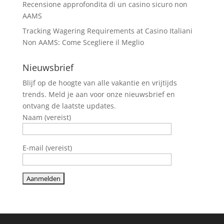
Recensione approfondita di un casino sicuro non
AAMS
Tracking Wagering Requirements at Casino Italiani
Non AAMS: Come Scegliere il Meglio
Nieuwsbrief
Blijf op de hoogte van alle vakantie en vrijtijds
trends. Meld je aan voor onze nieuwsbrief en
ontvang de laatste updates.
Naam (vereist)
E-mail (vereist)