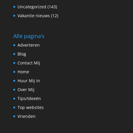
Uncategorized
(143)
Vakantie nieuws
(12)
Alle pagina’s
Adverteren
Blog
Contact Mij
Home
Huur Mij in
Over Mij
Tips/Ideeën
Top websites
Vrienden