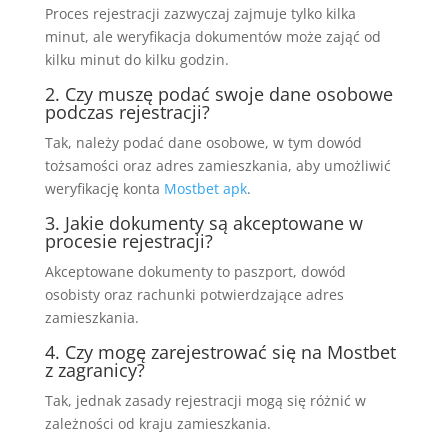
Proces rejestracji zazwyczaj zajmuje tylko kilka
minut, ale weryfikacja dokumentów może zająć od
kilku minut do kilku godzin.
2. Czy muszę podać swoje dane osobowe
podczas rejestracji?
Tak, należy podać dane osobowe, w tym dowód
tożsamości oraz adres zamieszkania, aby umożliwić
weryfikację konta
Mostbet apk
.
3. Jakie dokumenty są akceptowane w
procesie rejestracji?
Akceptowane dokumenty to paszport, dowód
osobisty oraz rachunki potwierdzające adres
zamieszkania.
4. Czy mogę zarejestrować się na Mostbet
z zagranicy?
Tak, jednak zasady rejestracji mogą się różnić w
zależności od kraju zamieszkania.