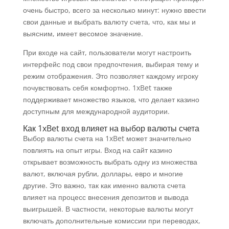
очень быстро, всего за несколько минут: нужно ввести
свои данные и выбрать валюту счета, что, как мы и
выясним, имеет весомое значение.
При входе на сайт, пользователи могут настроить
интерфейс под свои предпочтения, выбирая тему и
режим отображения. Это позволяет каждому игроку
почувствовать себя комфортно. 1xBet также
поддерживает множество языков, что делает казино
доступным для международной аудитории.
Как 1xBet вход влияет на выбор валюты счета
Выбор валюты счета на 1xBet может значительно
повлиять на опыт игры. Вход на сайт казино
открывает возможность выбрать одну из множества
валют, включая рубли, доллары, евро и многие
другие. Это важно, так как именно валюта счета
влияет на процесс внесения депозитов и вывода
выигрышей. В частности, некоторые валюты могут
включать дополнительные комиссии при переводах,