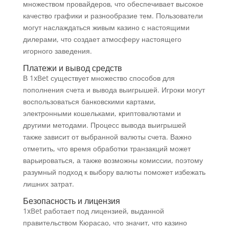
множеством провайдеров, что обеспечивает высокое
качество графики и разнообразие тем. Пользователи
могут наслаждаться живым казино с настоящими
дилерами, что создает атмосферу настоящего
игорного заведения.
Платежи и вывод средств
В 1xBet существует множество способов для
пополнения счета и вывода выигрышей. Игроки могут
воспользоваться банковскими картами,
электронными кошельками, криптовалютами и
другими методами. Процесс вывода выигрышей
также зависит от выбранной валюты счета. Важно
отметить, что время обработки транзакций может
варьироваться, а также возможны комиссии, поэтому
разумный подход к выбору валюты поможет избежать
лишних затрат.
Безопасность и лицензия
1xBet работает под лицензией, выданной
правительством Кюрасао, что значит, что казино