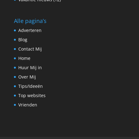
Alle pagina’s
Adverteren
Blog
Contact Mij
Home
Huur Mij in
Over Mij
Tips/Ideeën
Top websites
Vrienden