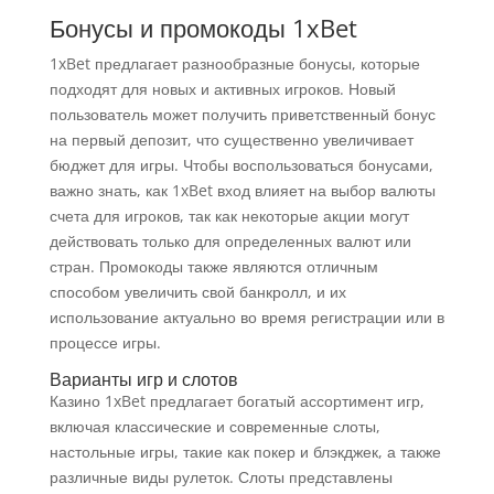
Бонусы и промокоды 1xBet
1xBet предлагает разнообразные бонусы, которые
подходят для новых и активных игроков. Новый
пользователь может получить приветственный бонус
на первый депозит, что существенно увеличивает
бюджет для игры. Чтобы воспользоваться бонусами,
важно знать, как 1xBet вход влияет на выбор валюты
счета для игроков, так как некоторые акции могут
действовать только для определенных валют или
стран. Промокоды также являются отличным
способом увеличить свой банкролл, и их
использование актуально во время регистрации или в
процессе игры.
Варианты игр и слотов
Казино 1xBet предлагает богатый ассортимент игр,
включая классические и современные слоты,
настольные игры, такие как покер и блэкджек, а также
различные виды рулеток. Слоты представлены