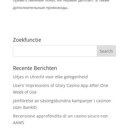
дополнительные промокоды.
Zoekfunctie
Recente Berichten
Uitjes in Utrecht voor elke gelegenheid
Users’ Impressions of Glory Casino App After One
Week of Use
Jämförelse av säsongsbundna kampanjer i casinon
utan BankID
Recensione approfondita di un casino sicuro non
AAMS