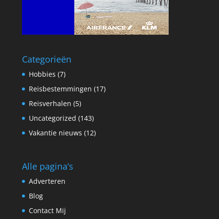
Categorieën
Hobbies
(7)
Reisbestemmingen
(17)
Reisverhalen
(5)
Uncategorized
(143)
Vakantie nieuws
(12)
Alle pagina’s
Adverteren
Blog
Contact Mij