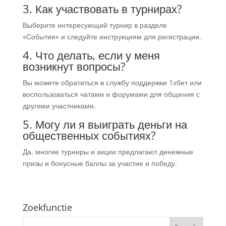
3. Как участвовать в турнирах?
Выберите интересующий турнир в разделе
«События» и следуйте инструкциям для регистрации.
4. Что делать, если у меня
возникнут вопросы?
Вы можете обратиться в службу поддержки 1хбет или
воспользоваться чатами и форумами для общения с
другими участниками.
5. Могу ли я выиграть деньги на
общественных событиях?
Да, многие турниры и акции предлагают денежные
призы и бонусные баллы за участие и победу.
Zoekfunctie