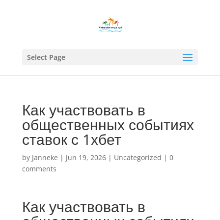
Select Page
Как участвовать в
общественных событиях
ставок с 1хбет
by
Janneke
|
Jun 19, 2026
|
Uncategorized
|
0
comments
Как участвовать в