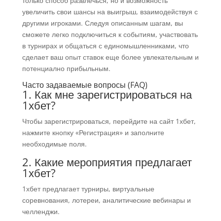
только способ развлечься, но и возможность
увеличить свои шансы на выигрыш, взаимодействуя с
другими игроками. Следуя описанным шагам, вы
сможете легко подключиться к событиям, участвовать
в турнирах и общаться с единомышленниками, что
сделает ваш опыт ставок еще более увлекательным и
потенциално прибыльным.
Часто задаваемые вопросы (FAQ)
1. Как мне зарегистрироваться на
1хбет?
Чтобы зарегистрироваться, перейдите на сайт 1хбет,
нажмите кнопку «Регистрация» и заполните
необходимые поля.
2. Какие мероприятия предлагает
1хбет?
1хбет предлагает турниры, виртуальные
соревнования, лотереи, аналитические вебинары и
челленджи.