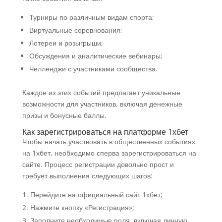
Турниры по различным видам спорта;
Виртуальные соревнования;
Лотереи и розыгрыши;
Обсуждения и аналитические вебинары;
Челленджи с участниками сообщества.
Каждое из этих событий предлагает уникальные
возможности для участников, включая денежные
призы и бонусные баллы.
Как зарегистрироваться на платформе 1хбет
Чтобы начать участвовать в общественных событиях
на 1хбет, необходимо сперва зарегистрироваться на
сайте. Процесс регистрации довольно прост и
требует выполнения следующих шагов:
Перейдите на официальный сайт 1хбет;
Нажмите кнопку «Регистрация»;
Заполните необходимые поля, включая личную