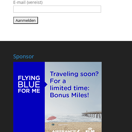
E-mail (vereist)
Sponsor