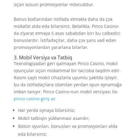
üçün xüsusi promosyonlar mövcuddur.
Bonus kodlarından istifadə etməklə daha da çox
mükafat əldə edə bilərsiniz. Beləliklə, Pinco Casino-
da ziyarət etməyə 5 əsas səbəbdən biri bu cəlbedici
bonuslardır. İstifadəçilər, daha çox şans vəd edən
promosyonlardan yararlana bilərlər.
3. Mobil Versiya və Tətbiq
Texnologiyadan geri qalmayan Pinco Casino, mobil
oyunçular üçün mükəmməl bir təcrübə təqdim edir.
Rəsmi saytı mobil cihazlarla uyumlu şəkildə işləyir,
bu da istifadəçilərə istənilən yerdən oyun oynamağa
imkan tanıyır. Pinco Casino-nun mobil versiyası ilə:
pinco casino giriş az
Hər yerdə oynaya bilərsiniz;
Mobil tətbiqin yüklənməsi asandır;
Bütün oyunları, bonusları və promosyonları əldə
edə bilərsiniz;