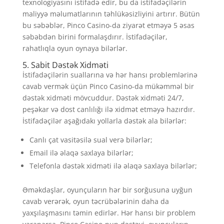
texnologiyasını istifadə edir, bu da istifadəçilərin
maliyyə məlumatlarının təhlükəsizliyini artırır. Bütün
bu səbəblər, Pinco Casino-da ziyarət etməyə 5 əsas
səbəbdən birini formalaşdırır. İstifadəçilər,
rahatlıqla oyun oynaya bilərlər.
5. Sabit Dəstək Xidməti
İstifadəçilərin suallarına və hər hansı problemlərinə
cavab vermək üçün Pinco Casino-da mükəmməl bir
dəstək xidməti mövcuddur. Dəstək xidməti 24/7,
peşəkar və dost canlılığı ilə xidmət etməyə hazırdır.
İstifadəçilər aşağıdakı yollarla dəstək ala bilərlər:
Canlı çat vasitəsilə sual verə bilərlər;
Email ilə əlaqə saxlaya bilərlər;
Telefonla dəstək xidməti ilə əlaqə saxlaya bilərlər;
Əməkdaşlar, oyunçuların hər bir sorğusuna uyğun
cavab verərək, oyun təcrübələrinin daha da
yaxşılaşmasını təmin edirlər. Hər hansı bir problem