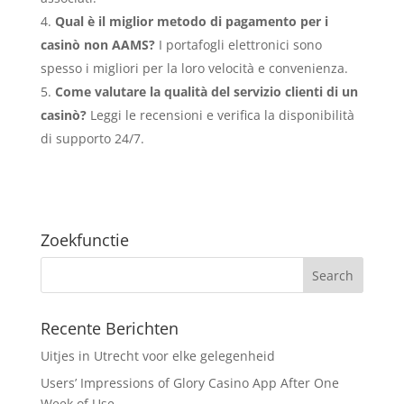
Qual è il miglior metodo di pagamento per i
casinò non AAMS?
I portafogli elettronici sono
spesso i migliori per la loro velocità e convenienza.
Come valutare la qualità del servizio clienti di un
casinò?
Leggi le recensioni e verifica la disponibilità
di supporto 24/7.
Zoekfunctie
Recente Berichten
Uitjes in Utrecht voor elke gelegenheid
Users’ Impressions of Glory Casino App After One
Week of Use