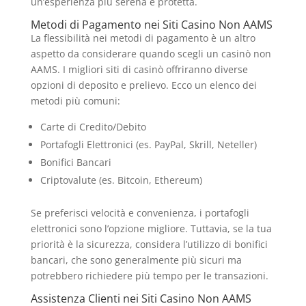
un’esperienza più serena e protetta.
Metodi di Pagamento nei Siti Casino Non AAMS
La flessibilità nei metodi di pagamento è un altro
aspetto da considerare quando scegli un casinò non
AAMS. I migliori siti di casinò offriranno diverse
opzioni di deposito e prelievo. Ecco un elenco dei
metodi più comuni:
Carte di Credito/Debito
Portafogli Elettronici (es. PayPal, Skrill, Neteller)
Bonifici Bancari
Criptovalute (es. Bitcoin, Ethereum)
Se preferisci velocità e convenienza, i portafogli
elettronici sono l’opzione migliore. Tuttavia, se la tua
priorità è la sicurezza, considera l’utilizzo di bonifici
bancari, che sono generalmente più sicuri ma
potrebbero richiedere più tempo per le transazioni.
Assistenza Clienti nei Siti Casino Non AAMS