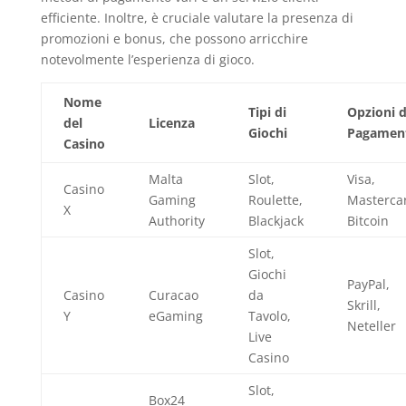
efficiente. Inoltre, è cruciale valutare la presenza di
promozioni e bonus, che possono arricchire
notevolmente l’esperienza di gioco.
Nome
Tipi di
Opzioni d
del
Licenza
Giochi
Pagamen
Casino
Malta
Slot,
Visa,
Casino
Gaming
Roulette,
Masterca
X
Authority
Blackjack
Bitcoin
Slot,
Giochi
PayPal,
Casino
Curacao
da
Skrill,
Y
eGaming
Tavolo,
Neteller
Live
Casino
Slot,
Box24