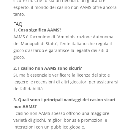
sicurezza. Che tu sia un neofita o un giocatore
esperto, il mondo dei casino non AAMS offre ancora
tanto.
FAQ
1. Cosa significa AAMS?
AAMS è l’acronimo di “Amministrazione Autonoma
dei Monopoli di Stato”, l’ente italiano che regola il
gioco d’azzardo e garantisce la legalità dei siti di
gioco.
2. I casino non AAMS sono sicuri?
Sì, ma è essenziale verificare la licenza del sito e
leggere le recensioni di altri giocatori per assicurarsi
dell’affidabilità.
3. Quali sono i principali vantaggi dei casino sicuri
non AAMS?
I casino non AAMS spesso offrono una maggiore
varietà di giochi, migliori bonus e promozioni e
interazioni con un pubblico globale.