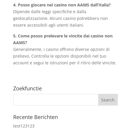
4. Posso giocare nei casino non AAMS dall’Italia?
Dipende dalle leggi specifiche e dalla
geolocalizzazione. Alcuni casino potrebbero non
essere accessibili agli utenti italiani.
5. Come posso prelevare le vincite dai casino non
AAMS?
Generalmente, i casino offrono diverse opzioni di
prelievo. Controlla le opzioni disponibili nel tuo
account e segui le istruzioni per il ritiro delle vincite.
Zoekfunctie
Recente Berichten
test123123