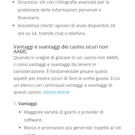
Sicurezza: siti con crittografia avanzata per la
protezione delle informazioni personali e
finanziarie.
Assistenza clienti: opzioni di aiuto disponibili 24
ore su 24, tramite chat o telefono.
Vantaggi e svantaggi dei casino sicuri non
AAMS
Quando si sceglie di giocare in un casino non AAMS,
ci sono vantaggi e svantaggi da tenere in
considerazione. È fondamentale pesare questi
aspetti per essere sicuri di fare la scelta giusta. Ecco
un elenco con i principali vantaggi e svantaggi di
questi casino:
casino online
Vantaggi:
Maggiore varietà di giochi e provider di
software.
Bonus e promozioni più generose rispetto ai siti