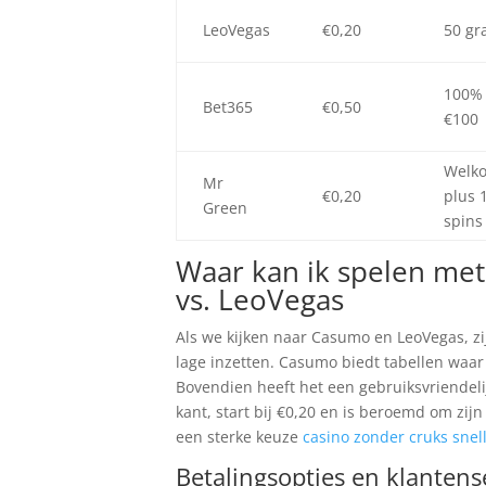
LeoVegas
€0,20
50 gra
100% 
Bet365
€0,50
€100
Welk
Mr
€0,20
plus 
Green
spins
Waar kan ik spelen met
vs. LeoVegas
Als we kijken naar Casumo en LeoVegas, zij
lage inzetten. Casumo biedt tabellen waar 
Bovendien heeft het een gebruiksvriendeli
kant, start bij €0,20 en is beroemd om zij
een sterke keuze
casino zonder cruks snell
Betalingsopties en klantens