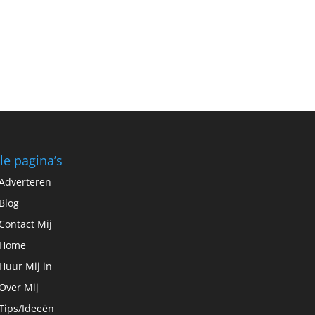
le pagina’s
Adverteren
Blog
Contact Mij
Home
Huur Mij in
Over Mij
Tips/Ideeën