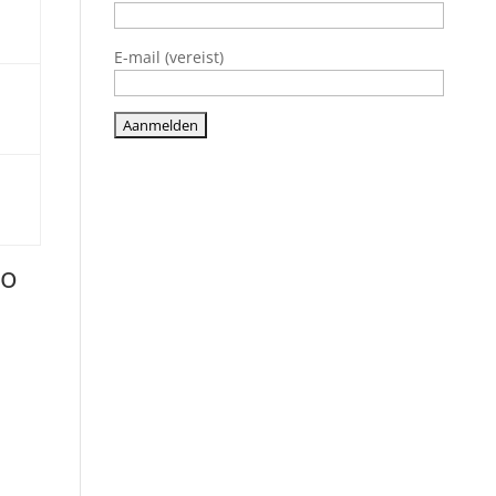
E-mail (vereist)
mo