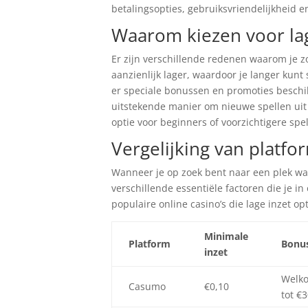
betalingsopties, gebruiksvriendelijkheid 
Waarom kiezen voor lag
Er zijn verschillende redenen waarom je zou
aanzienlijk lager, waardoor je langer kunt
er speciale bonussen en promoties beschik
uitstekende manier om nieuwe spellen uit 
optie voor beginners of voorzichtigere spel
Vergelijking van platfo
Wanneer je op zoek bent naar een plek waar
verschillende essentiële factoren die je i
populaire online casino’s die lage inzet op
Minimale
Platform
Bonu
inzet
Welk
Casumo
€0,10
tot €