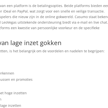
 van een platform is de betalingsopties. Beide platforms bieden ee
Deal en PayPal, wat zorgt voor een snelle en veilige transactie.
r spelers die nieuw zijn in de online gokwereld. Casumo staat beken
jl LeoVegas uitstekende ondersteuning biedt via e-mail en live chat.
tforms een kwestie van persoonlijke voorkeur en de specifieke
an lage inzet gokken
tten, is het belangrijk om de voordelen en nadelen te begrijpen:
verkennen
nussen en promoties
et hoge inzetten
n
lage inzetten