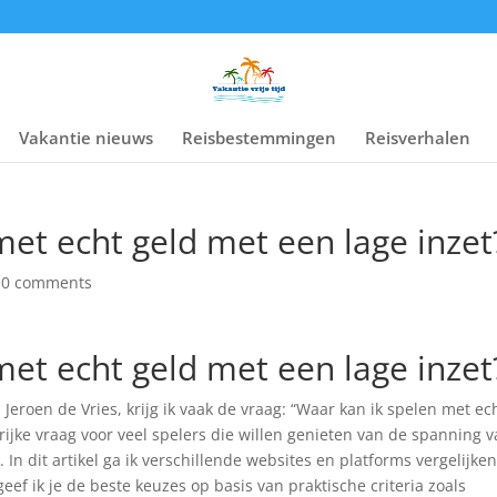
Vakantie nieuws
Reisbestemmingen
Reisverhalen
et echt geld met een lage inzet
|
0 comments
et echt geld met een lage inzet
Jeroen de Vries, krijg ik vaak de vraag: “Waar kan ik spelen met ec
grijke vraag voor veel spelers die willen genieten van de spanning 
In dit artikel ga ik verschillende websites en platforms vergelijken
eef ik je de beste keuzes op basis van praktische criteria zoals