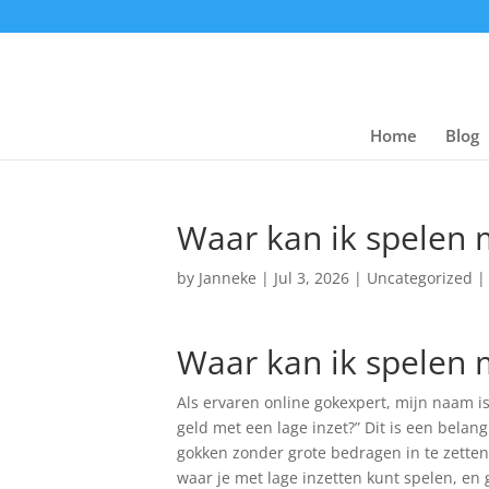
Home
Blog
Waar kan ik spelen m
by
Janneke
|
Jul 3, 2026
|
Uncategorized
Waar kan ik spelen m
Als ervaren online gokexpert, mijn naam is 
geld met een lage inzet?” Dit is een belan
gokken zonder grote bedragen in te zetten. 
waar je met lage inzetten kunt spelen, en g