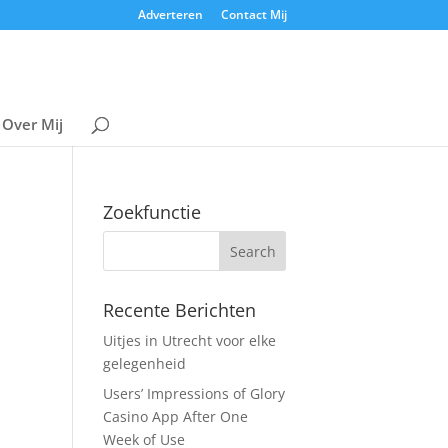
Adverteren
Contact Mij
Over Mij
Zoekfunctie
Recente Berichten
Uitjes in Utrecht voor elke
gelegenheid
Users’ Impressions of Glory
Casino App After One
Week of Use