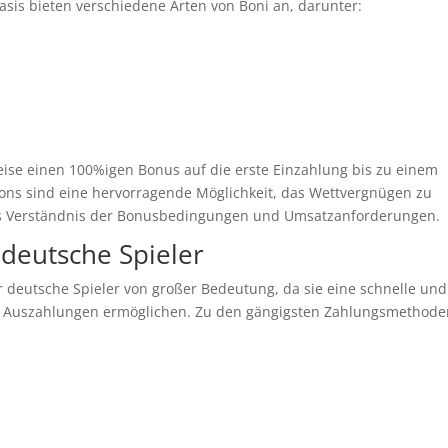
sis bieten verschiedene Arten von Boni an, darunter:
ise einen 100%igen Bonus auf die erste Einzahlung bis zu einem
ons sind eine hervorragende Möglichkeit, das Wettvergnügen zu
es Verständnis der Bonusbedingungen und Umsatzanforderungen.
deutsche Spieler
 deutsche Spieler von großer Bedeutung, da sie eine schnelle und
d Auszahlungen ermöglichen. Zu den gängigsten Zahlungsmethode