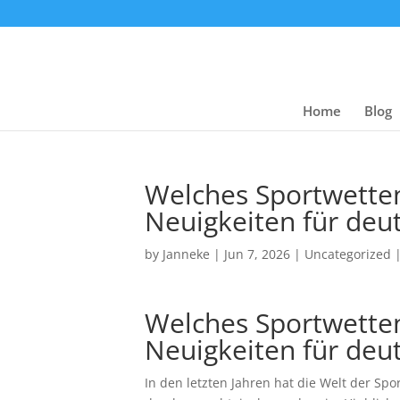
Home
Blog
Welches Sportwetten
Neuigkeiten für deut
by
Janneke
|
Jun 7, 2026
|
Uncategorized
Welches Sportwetten
Neuigkeiten für deut
In den letzten Jahren hat die Welt der S