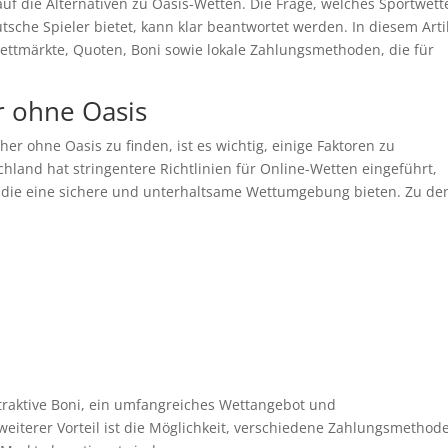
f die Alternativen zu Oasis-Wetten. Die Frage, welches Sportwett
tsche Spieler bietet, kann klar beantwortet werden. In diesem Arti
ttmärkte, Quoten, Boni sowie lokale Zahlungsmethoden, die für
 ohne Oasis
 ohne Oasis zu finden, ist es wichtig, einige Faktoren zu
hland hat stringentere Richtlinien für Online-Wetten eingeführt,
, die eine sichere und unterhaltsame Wettumgebung bieten. Zu de
:
raktive Boni, ein umfangreiches Wettangebot und
weiterer Vorteil ist die Möglichkeit, verschiedene Zahlungsmethod