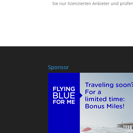
Sie nur lizenzierten Anbieter und prüfen
Sponsor