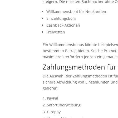
steigern. Die meisten Buchmacher ohne Oa
Willkommensboni für Neukunden
Einzahlungsboni
Cashback-Aktionen
Freiwetten
Ein Willkommensbonus könnte beispielswe
bestimmten Betrag bieten. Solche Promoti
maximieren, erfordern jedoch ein genau
Zahlungsmethoden für 
Die Auswahl der Zahlungsmethoden ist für
sichere Abwicklung von Einzahlungen un
gehören:
PayPal
Sofortüberweisung
Giropay